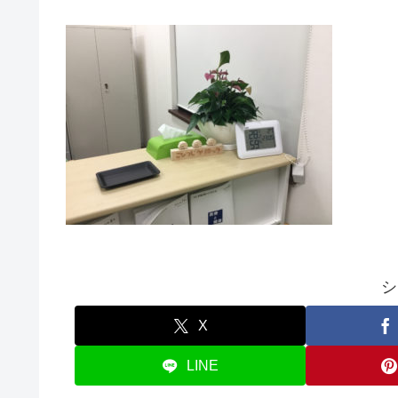
シ
X
LINE