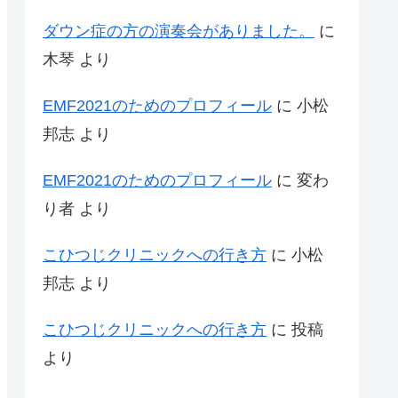
ダウン症の方の演奏会がありました。
に
木琴
より
EMF2021のためのプロフィール
に
小松
邦志
より
EMF2021のためのプロフィール
に
変わ
り者
より
こひつじクリニックへの行き方
に
小松
邦志
より
こひつじクリニックへの行き方
に
投稿
より