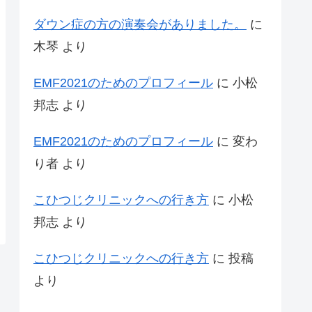
ダウン症の方の演奏会がありました。
に
木琴
より
EMF2021のためのプロフィール
に
小松
邦志
より
EMF2021のためのプロフィール
に
変わ
り者
より
こひつじクリニックへの行き方
に
小松
邦志
より
こひつじクリニックへの行き方
に
投稿
より