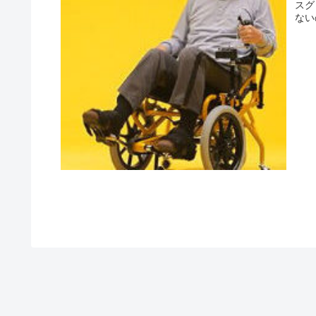
スグ
ない