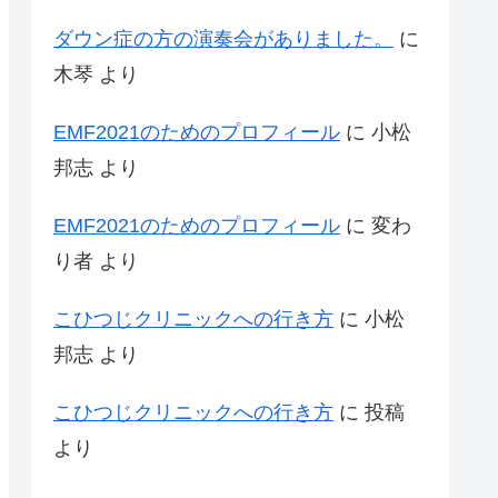
ダウン症の方の演奏会がありました。
に
木琴
より
EMF2021のためのプロフィール
に
小松
邦志
より
EMF2021のためのプロフィール
に
変わ
り者
より
こひつじクリニックへの行き方
に
小松
邦志
より
こひつじクリニックへの行き方
に
投稿
より