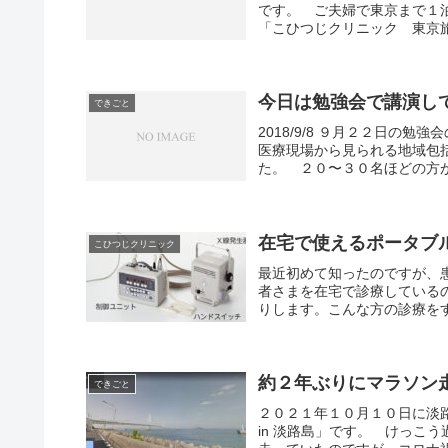
です。 ご夫婦で東京まで１
「こひつじクリニック 東京旅行
今日は勉強会で講演し
できごと
2018/9/8 ９月２２日の
医療現場から見られる地域包
た。 ２０〜３０名ほどの方が
在宅で使えるポータブ
こひつじクリニック
最近初めて知ったのですが、
者さまを在宅で診療している
りします。こんな方の診療をす
約２年ぶりにマラソン
できごと
２０２１年１０月１０日に淡
in 淡路島」です。 けっこ