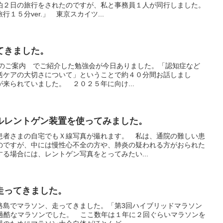
泊２日の旅行をされたのですが、私と事務員１人が同行しました。
１５分ver.」 東京スカイツ...
てきました。
勉強会のご案内 でご紹介した勉強会が今日ありました。「認知症など
括ケアの大切さについて」ということで約４０分間お話しまし
来られていました。 ２０２５年に向け...
ルレントゲン装置を使ってみました。
患者さまの自宅でもＸ線写真が撮れます。 私は、通院の難しい患
のですが、中には慢性心不全の方や、肺炎の疑われる方がおられた
る場合には、レントゲン写真をとってみたい...
走ってきました。
路島でマラソン、走ってきました。「第3回ハイブリッドマラソン
う過酷なマラソンでした。 ここ数年は１年に２回ぐらいマラソンを