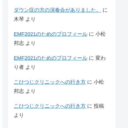
ダウン症の方の演奏会がありました。
に
木琴
より
EMF2021のためのプロフィール
に
小松
邦志
より
EMF2021のためのプロフィール
に
変わ
り者
より
こひつじクリニックへの行き方
に
小松
邦志
より
こひつじクリニックへの行き方
に
投稿
より