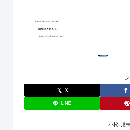
シ
X
LINE
小松 邦