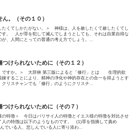
せん。（その１０）
したくてしかたがない。＞ 神様は、人を赦したくて赦したくてし
です。 人が罪を犯して滅んでしまうとしても、それは自業自得な
が、人間にとっての普通の考え方でしょう。...
傷つけられないために（その１２）
」ですか。＞ 大辞林 第三版によると「修行」とは 生理的欲
鍛錬することにより、精神の浄化や神的存在との合一を得ようとす
クリスチャンでも「修行」のようにクリスチ...
傷つけられないために（その７）
様の特徴＞ 今日はパリサイ人の特徴とイエス様の特徴を対比させ
人の特徴は以下のようなものです。 (1)罪を指摘して責め
苦しんでいる人、悲しんでいる人に寄り添わ...