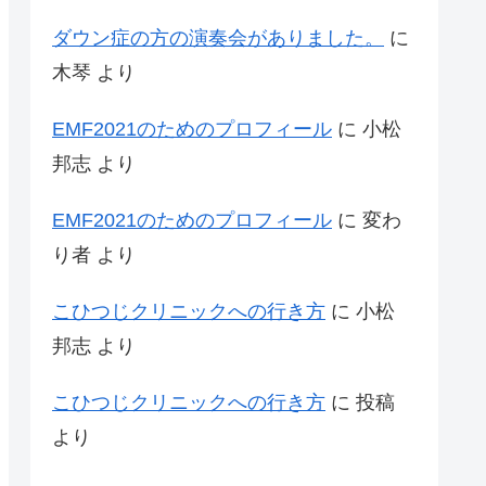
ダウン症の方の演奏会がありました。
に
木琴
より
EMF2021のためのプロフィール
に
小松
邦志
より
EMF2021のためのプロフィール
に
変わ
り者
より
こひつじクリニックへの行き方
に
小松
邦志
より
こひつじクリニックへの行き方
に
投稿
より