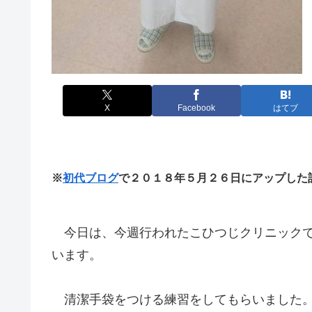
X
Facebook
はてブ
※
初代ブログ
で２０１８年５月２６日にアップした
今日は、今週行われたこひつじクリニックで
います。
清潔手袋をつける練習をしてもらいました