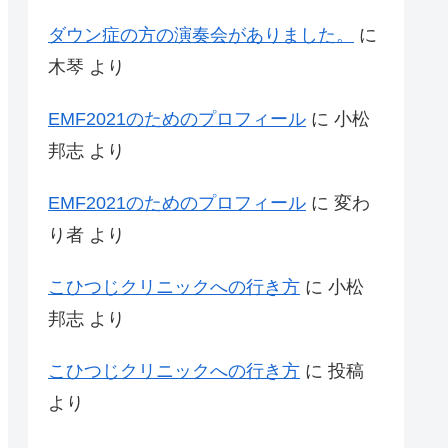
ダウン症の方の演奏会がありました。
に
木琴
より
EMF2021のためのプロフィール
に
小松
邦志
より
EMF2021のためのプロフィール
に
変わ
り者
より
こひつじクリニックへの行き方
に
小松
邦志
より
こひつじクリニックへの行き方
に
投稿
より