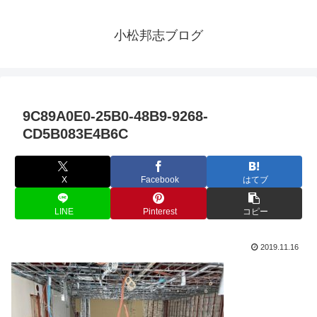
小松邦志ブログ
9C89A0E0-25B0-48B9-9268-
CD5B083E4B6C
X
Facebook
はてブ
LINE
Pinterest
コピー
2019.11.16