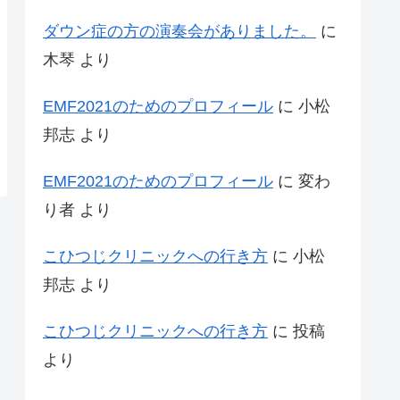
ダウン症の方の演奏会がありました。
に
木琴
より
EMF2021のためのプロフィール
に
小松
邦志
より
EMF2021のためのプロフィール
に
変わ
り者
より
こひつじクリニックへの行き方
に
小松
邦志
より
こひつじクリニックへの行き方
に
投稿
より