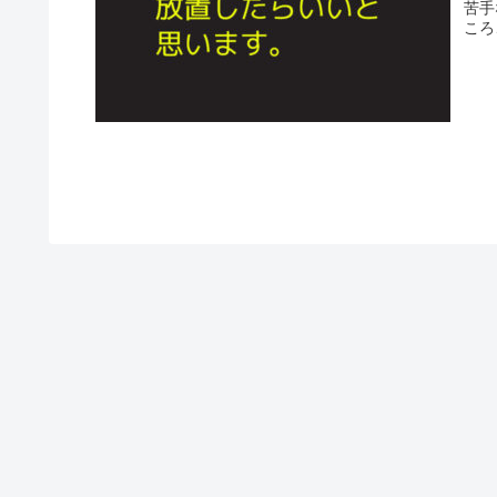
苦手
ころ