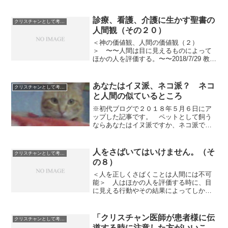
うのです。 人が罪を犯して滅んでしま
うとしても、それは自業自得なのだから
しかたがないと思うのが、人間にとって
診療、看護、介護に生かす聖書の
クリスチャンとして考えていること
の普通の考え方でしょう。...
人間観（その２０）
＜神の価値観、人間の価値観（２）
＞ 〜〜人間は目に見えるものによって
ほかの人を評価する。〜〜2018/7/29 教会
の中の人間関係で傷つけられないために
（その１０） 教会員を評価する客観的
尺度について2018/10/21 人をさばいては
あなたはイヌ派、ネコ派？ ネコ
クリスチャンとして考えていること
いけ...
と人間の似ているところ
※初代ブログで２０１８年５月６日にア
ップした記事です。 ペットとして飼う
ならあなたはイヌ派ですか、ネコ派です
か。 私はイヌもネコも飼ったことがな
かったのですが、飼うならイヌと思って
ました。 だって、イヌの方が飼い主に
人をさばいてはいけません。（そ
クリスチャンとして考えていること
対して忠実だし、飼い主に...
の８）
＜人を正しくさばくことは人間には不可
能＞ 人はほかの人を評価する時に、目
に見える行動やその結果によってしか評
価できません。 でも、人を正しくさば
くためには、目に見える行動やその結果
だけではなく、その人の動機、ことに至
「クリスチャン医師が患者様に伝
クリスチャンとして考えていること
った過程、その人の置かれ...
道する時に注意した方がいいこ