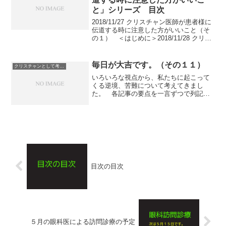
と」シリーズ 目次
2018/11/27 クリスチャン医師が患者様に
伝道する時に注意した方がいいこと（そ
の１） ＜はじめに＞2018/11/28 クリス
チャン医師が患者様に伝道する時に注意
した方がいいこと（その２） ＜医師は
患者様よりも強い立場にある。＞201...
毎日が大吉です。（その１１）
クリスチャンとして考えていること
いろいろな視点から、私たちに起こって
くる逆境、苦難について考えてきまし
た。 各記事の要点を一言ずつで列記し
ます。（その１）神様の計画は私たちに
将来、平安、希望を与えるためのもの。
（その２）不幸なできごとの原因は自分
ではない。（その３）神様は...
目次の目次
５月の眼科医による訪問診療の予定