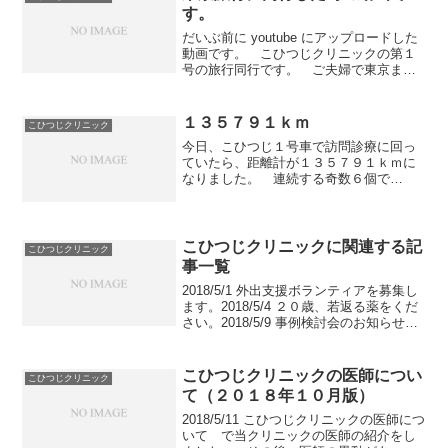
す。
だいぶ前に youtube にアップロードした
動画です。 こひつじクリニックの第１
号の旅行同行です。 ご夫婦で東京まで
１泊２日の旅行をされたのですが、私と
事務員１人が同行しました。「こひつじ
クリニック 東京旅行１５分ver.」 東京
１３５７９１ｋｍ
こひつじクリニック
スカイツ...
今日、こひつじ１号車で訪問診療に回っ
ていたら、距離計が１３５７９１ｋｍに
なりました。 連続する奇数６個で
す。 １２３４５６ｋｍと比べると、あ
まりパッとしませんが、けっこう珍しい
瞬間、珍しい写真ではないかと思うので
すが、いかがでしょうか。20...
こひつじクリニックに関連する記
こひつじクリニック
事一覧
2018/5/1 外出支援ボランティアを募集し
ます。2018/5/4 ２０歳、若返る薬をくだ
さい。2018/5/9 事例検討会のお知らせで
す。2018/5/11 こひつじクリニックの医師
について2018/5/12 神奈川県から兵庫県ま
での転...
こひつじクリニックの医師につい
こひつじクリニック
て（２０１８年１０月版）
2018/5/11 こひつじクリニックの医師につ
いて で当クリニックの医師の紹介をし