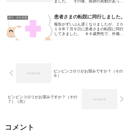
ました。 その後、医師の異動があった
ので、情報を更新しました。 まずは
私、小松です。院長です。内科、外科、
緩和ケア内科の担当です。 内科全般に
患者さまの転院に同行しました。
旅行・外出支援
対応します。 ...
報告がずいぶん遅くなりましたが、２０
１９年７月９日に患者さまの転院に同行
してきました。 ８６歳男性で、外傷性
クモ膜下出血の既往があり、車いすのＡ
ＤＬの方です。 兵庫県川辺郡猪名川町
内の病院から、兵庫県西宮市の病院まで
の転院でした。 介護タク...
ピンピンコロリがお望みですか？（その
６）
ピンピンコロリがお望みですか？（その
７）（完）
コメント