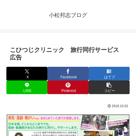
小松邦志ブログ
こひつじクリニック 旅行同行サービス
広告
X
Facebook
はてブ
LINE
Pinterest
コピー
2018.10.02