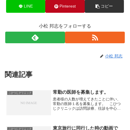
LINE
Pinterest
コピー
小松 邦志をフォローする
小松 邦志
関連記事
常勤の医師を募集します。
こひつじクリニック
患者様の人数が増えてきたことに伴い、
常勤の医師１名を募集します。 こひつ
じクリニックは訪問診療、往診を中心と
したクリニックです。 内科的な患者様
が多いのですが、一般レベルの内科診療
ができるのであれば、他科の先生でもか
まいません。 当クリニッ...
東京旅行に同行した時の動画で
こひつじクリニック