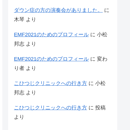
ダウン症の方の演奏会がありました。
に
木琴
より
EMF2021のためのプロフィール
に
小松
邦志
より
EMF2021のためのプロフィール
に
変わ
り者
より
こひつじクリニックへの行き方
に
小松
邦志
より
こひつじクリニックへの行き方
に
投稿
より