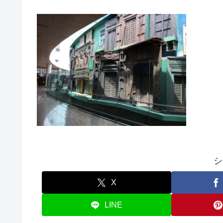
シ
X
LINE