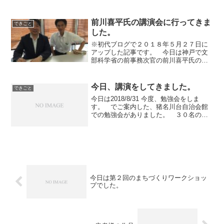
させていただいたのですが、私の担当し
て...
前川喜平氏の講演会に行ってきま
できごと
した。
※初代ブログで２０１８年５月２７日に
アップした記事です。 今日は神戸で文
部科学省の前事務次官の前川喜平氏の講
演会があったので行ってきました。 加
計学園問題で「行政がゆがめられた」と
発言したことで有名な方です。 日大ア
今日、講演をしてきました。
できごと
メフト部の宮川さんも私は...
今日は2018/8/31 今度、勉強会をしま
す。 でご案内した、猪名川台自治会館
での勉強会がありました。 ３０名の方
が集まっておられました。 約２時間の
勉強会でしたが、私が講演をしまし
た。 今、なぜ在宅医療なのか。 在宅
医療のいいところ 在...
今日は第２回のまちづくりワークショッ
プでした。