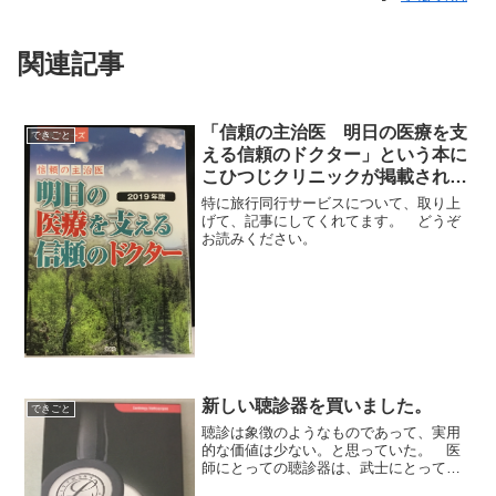
関連記事
「信頼の主治医 明日の医療を支
できごと
える信頼のドクター」という本に
こひつじクリニックが掲載されま
した。
特に旅行同行サービスについて、取り上
げて、記事にしてくれてます。 どうぞ
お読みください。
新しい聴診器を買いました。
できごと
聴診は象徴のようなものであって、実用
的な価値は少ない。と思っていた。 医
師にとっての聴診器は、武士にとっての
刀のようなものです。 一般の人や患者