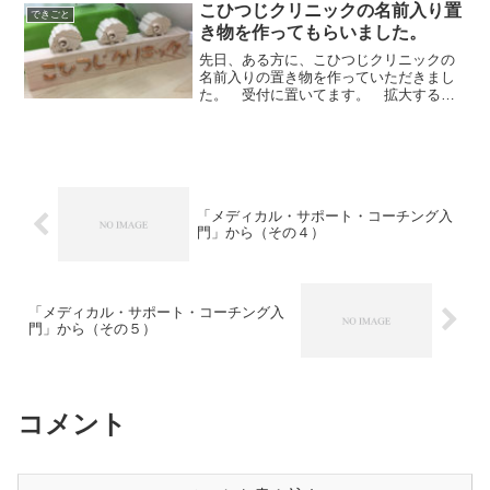
でもと言うか、こんな時だ...
こひつじクリニックの名前入り置
できごと
き物を作ってもらいました。
先日、ある方に、こひつじクリニックの
名前入りの置き物を作っていただきまし
た。 受付に置いてます。 拡大すると
こんな感じです。 なかなかいいでし
ょ。関連記事こひつじクリニックホーム
ページこひつじクリニックは在宅療養支
援診療所です。（２０１９年...
「メディカル・サポート・コーチング入
門」から（その４）
「メディカル・サポート・コーチング入
門」から（その５）
コメント