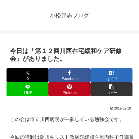
小松邦志ブログ
今日は「第１２回川西在宅緩和ケア研修
会」がありました。
X
Facebook
はてブ
LINE
Pinterest
コピー
2019.02.10
この会は市立川西病院が主催している勉強会です。
淀川キリスト教病院緩和医療内科主任部長
今回の講師は