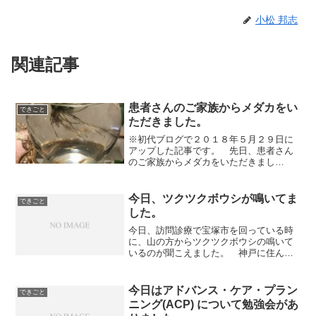
小松 邦志
関連記事
患者さんのご家族からメダカをい
できごと
ただきました。
※初代ブログで２０１８年５月２９日に
アップした記事です。 先日、患者さん
のご家族からメダカをいただきまし
た。 この方は、メダカを飼って殖やす
のが好きでたくさんのメダカを飼ってお
られます。 希望する人があれば、誰に
今日、ツクツクボウシが鳴いてま
できごと
でも喜んでメダカを分けてくだ...
した。
今日、訪問診療で宝塚市を回っている時
に、山の方からツクツクボウシの鳴いて
いるのが聞こえました。 神戸に住んで
いる時には、ツクツクボウシの初鳴きは
８月の中旬か下旬だったと思うのに、宝
塚、川西あたりではずいぶん早いようで
今日はアドバンス・ケア・プラン
できごと
す。 ２〜３年前には、ツ...
ニング(ACP) について勉強会があ