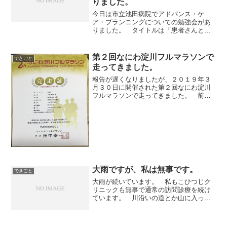
りました。
今日は市立池田病院でアドバンス・ケ
ア・プランニングについての勉強会があ
りました。 タイトルは「患者さんとど
のように話し合いますか？アドバンス・
ケア・プランニング(ACP) の実践」。
講師は神戸大学医学部附属病院緩和支持
第２回なにわ淀川フルマラソンで
できごと
治療科の木澤義之特命...
走ってきました。
報告が遅くなりましたが、２０１９年３
月３０日に開催された第２回なにわ淀川
フルマラソンで走ってきました。 前日
の体重は 64.2kg。もうちょっと減らした
ほうが良かったのかも知れませんが、あ
まり減りませんでした。 約４か月ぶり
のマラソンで、最...
大雨ですが、私は無事です。
できごと
大雨が続いています。 私もこひつじク
リニックも無事で通常の訪問診療を続け
ています。 川沿いの道とか山に入って
いく道では通行止めになっているところ
が増えてきました。 一般道の渋滞も目
立つようになってきました。 こんな時