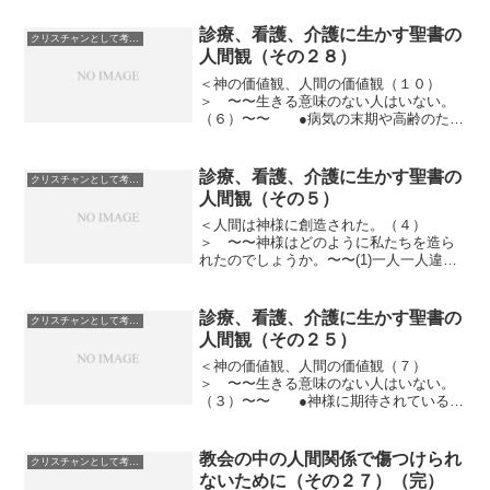
診療、看護、介護に生かす聖書の
クリスチャンとして考えていること
人間観（その２８）
＜神の価値観、人間の価値観（１０）
＞ 〜〜生きる意味のない人はいない。
（６）〜〜 ●病気の末期や高齢のた
め、意思疎通が困難になった場合
2019/1/14 診療、看護、介護に生かす聖書
の人間観（その２６） で「あなたがど
診療、看護、介護に生かす聖書の
クリスチャンとして考えていること
んな状態になったとし...
人間観（その５）
＜人間は神様に創造された。（４）
＞ 〜〜神様はどのように私たちを造ら
れたのでしょうか。〜〜(1)一人一人違っ
た存在として 神様は私たち一人ひとり
を造られました。 この時に、一人ひと
りを違った存在として造られました。
診療、看護、介護に生かす聖書の
クリスチャンとして考えていること
地球上には何十億もの人が...
人間観（その２５）
＜神の価値観、人間の価値観（７）
＞ 〜〜生きる意味のない人はいない。
（３）〜〜 ●神様に期待されているか
ら生きる意味がある。 (2)あなたを
通して、あなたを用いて、あなたの周り
の人を幸福にしたいと願っておられる。
教会の中の人間関係で傷つけられ
クリスチャンとして考えていること
2019/1/10 診...
ないために（その２７）（完）