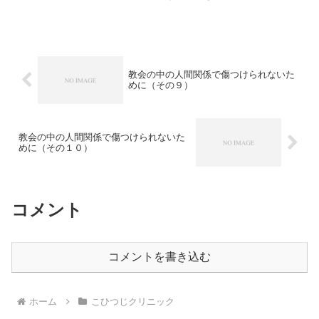
を飼っておられます。 希望する人があ
れば、誰にでも喜んでメダカを分けてく
ださるのです。 ちょっとしたきっかけ
があって、私もメダカを分...
教会の中の人間関係で傷つけられないた
めに（その９）
教会の中の人間関係で傷つけられないた
めに（その１０）
コメント
コメントを書き込む
ホーム
こひつじクリニック