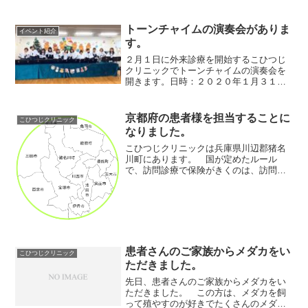
患者様を担当してくださっている訪問看
護師さん、薬剤師さん、ケアマネさんを
中心に集まっていただいてい...
トーンチャイムの演奏会がありま
イベント紹介
す。
２月１日に外来診療を開始するこひつじ
クリニックでトーンチャイムの演奏会を
開きます。日時：２０２０年１月３１日
（金） 10:30〜11:30場所：こひつじクリ
ニック（兵庫県川辺郡猪名川町広根字野
尻９ー１０） 待合室こひつじクリニッ
京都府の患者様を担当することに
こひつじクリニック
クへの行き方...
なりました。
こひつじクリニックは兵庫県川辺郡猪名
川町にあります。 国が定めたルール
で、訪問診療で保険がきくのは、訪問先
がクリニックから直線距離で 16km 以内
です。 当クリニックから、半径 16km
の円を書いたのが、上記の地図です。
今までに当クリ...
患者さんのご家族からメダカをい
こひつじクリニック
ただきました。
先日、患者さんのご家族からメダカをい
ただきました。 この方は、メダカを飼
って殖やすのが好きでたくさんのメダカ