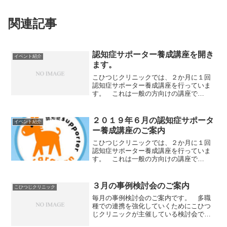
関連記事
認知症サポーター養成講座を開き
イベント紹介
ます。
こひつじクリニックでは、２か月に１回
認知症サポーター養成講座を行っていま
す。 これは一般の方向けの講座で
す。 一般の方が認知症についての知識
を深めて、認知症の方やそのご家族をサ
ポートできるように。そして、認知症の
２０１９年６月の認知症サポータ
イベント紹介
方が地域で安心して暮らしてい...
ー養成講座のご案内
こひつじクリニックでは、２か月に１回
認知症サポーター養成講座を行っていま
す。 これは一般の方向けの講座で
す。 一般の方が認知症についての知識
を深めて、認知症の方やそのご家族をサ
ポートできるように。 そして、認知症
３月の事例検討会のご案内
こひつじクリニック
の方が地域で安心して暮らして...
毎月の事例検討会のご案内です。 多職
種での連携を強化していくためにこひつ
じクリニックが主催している検討会で
す。 こひつじクリニックの訪問診療の