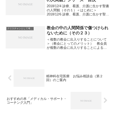
2018/12/4 診療、看護、介護に生かす聖書
の人間観（その１）＜はじめに＞
2018/12/6 診療、看護、介護に生かす聖書
の人間観（その２）＜人間は神様に創造
された。（１）＞ 〜〜私たちはみんな
神様に造られた。〜〜 聖書： 創世
教会の中の人間関係で傷つけられ
クリスチャンとして考えていること
記1章...
ないために（その２３）
＜複数の教会に出入りすることについて
＞（教会にとってのメリット） 教会員
が複数の教会に出入りすることによる教
会にとってのメリットは (1) 教会間の
情報共有や協力が進みやすくなりま
す。 (2) 教会がカルト的になりにくく
なります。 ...
精神科在宅医療 お悩み相談会（第２
回）のご案内
おすすめの本「メディカル・サポート・
コーチング入門」