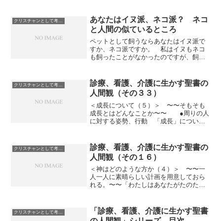
を使うことに違和感を覚える方がひょっ
としたらおられるかも知れませんが、ま
ああまり気にせず、ニュアン...
あなたはイヌ派、ネコ派？ ネコ
クリスチャンとして考えていること
と人間の似ているところ
ペットとして飼うならあなたはイヌ派で
すか、ネコ派ですか。 私はイヌもネコ
も飼ったことがなかったのですが、飼う
ならイヌと思ってました。 だって、イ
ヌの方が飼い主に対して忠実だし、飼い
主になつくし、態度や行動で考えている
診療、看護、介護に生かす聖書の
クリスチャンとして考えていること
ことがわかりやすいでしょ...
人間観（その３３）
＜成長について（５）＞ 〜〜そもそも
成長とはどんなことか〜〜 ●周りの人
に対する姿勢、行動 「成長」について
考えてきていますが、そもそも、成長す
るとはどんなふうになることなのでしょ
うか。 周りの人に対する姿勢、行動と
診療、看護、介護に生かす聖書の
クリスチャンとして考えていること
しては、以下のようなも...
人間観（その１６）
＜神はどのような方か（４）＞ 〜〜一
人一人に素晴らしい計画を用意しておら
れる。〜〜「わたしはあなたがたのため
に立てている計画をよく知っているから
だ。－－主の御告げ－－それはわざわい
ではなくて、平安を与える計画であり、
「診療、看護、介護に生かす聖書
クリスチャンとして考えていること
あなたがたに将来と希望を...
の人間観」シリーズ 目次