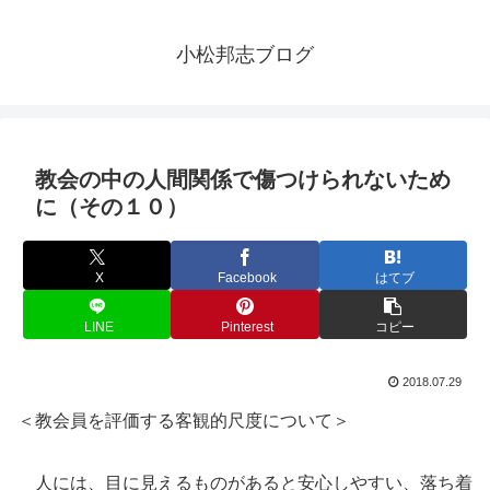
小松邦志ブログ
教会の中の人間関係で傷つけられないため
に（その１０）
X
Facebook
はてブ
LINE
Pinterest
コピー
2018.07.29
＜教会員を評価する客観的尺度について＞
人には、目に見えるものがあると安心しやすい、落ち着