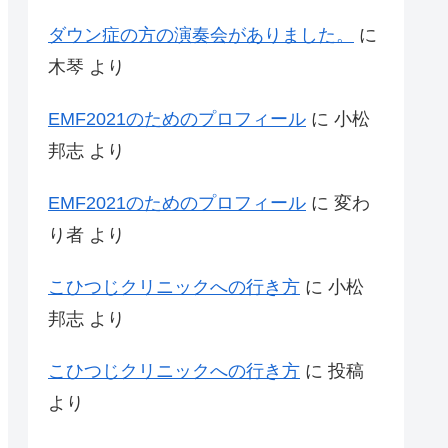
ダウン症の方の演奏会がありました。
に
木琴
より
EMF2021のためのプロフィール
に
小松
邦志
より
EMF2021のためのプロフィール
に
変わ
り者
より
こひつじクリニックへの行き方
に
小松
邦志
より
こひつじクリニックへの行き方
に
投稿
より