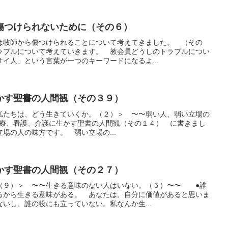
傷つけられないために（その６）
は牧師から傷つけられることについて考えてきました。 （その
ラブルについて考えていきます。 教会員どうしのトラブルについ
イ人」という言葉が一つのキーワードになるよ...
かす聖書の人間観（その３９）
私たちは、どう生きていくか。（２）＞ 〜〜弱い人、弱い立場の
23 診療、看護、介護に生かす聖書の人間観（その１４） に書きまし
場の人の味方です。 弱い立場の...
かす聖書の人間観（その２７）
（９）＞ 〜〜生きる意味のない人はいない。（５）〜〜 ●誰
るから生きる意味がある。 あなたは、自分に価値があると思いま
いし、誰の役にも立っていない。私なんか生...