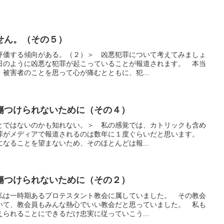
せん。（その５）
評価する傾向がある。（２）＞ 凶悪犯罪について考えてみましょ
日のように凶悪な犯罪が起こっていることが報道されます。 本当
被害者のことを思って心が痛むとともに、犯...
傷つけられないために（その４）
とではないのかも知れない。＞ 私の感覚では、カトリックも含め
罪がメディアで報道されるのは数年に１度ぐらいだと思います。
なることを望まないため、そのほとんどは報...
傷つけられないために（その２）
私は一時期あるプロテスタント教会に属していました。 その教会
いて、教会員もみんな熱心でいい教会だと思っていました。 私も
られることにできるだけ忠実に従っていこう...