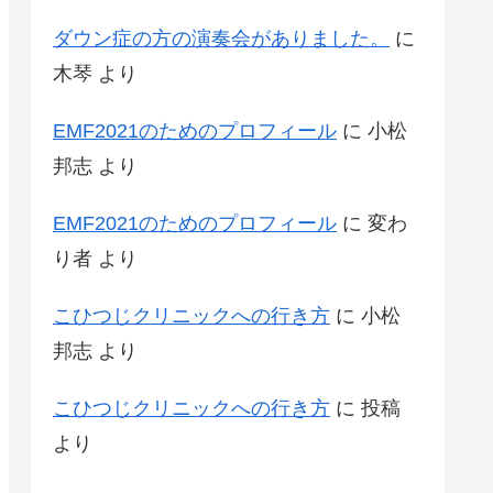
ダウン症の方の演奏会がありました。
に
木琴
より
EMF2021のためのプロフィール
に
小松
邦志
より
EMF2021のためのプロフィール
に
変わ
り者
より
こひつじクリニックへの行き方
に
小松
邦志
より
こひつじクリニックへの行き方
に
投稿
より