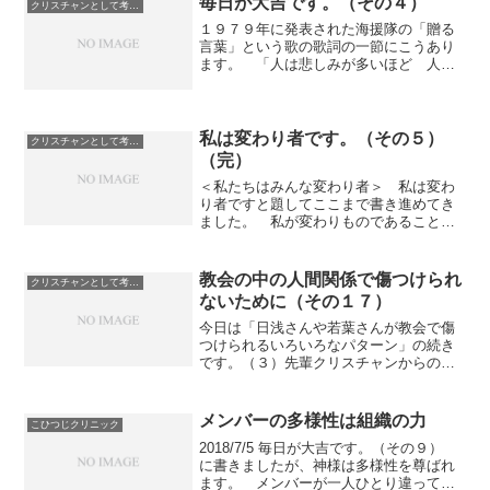
毎日が大吉です。（その４）
クリスチャンとして考えていること
１９７９年に発表された海援隊の「贈る
言葉」という歌の歌詞の一節にこうあり
ます。 「人は悲しみが多いほど 人に
は優しくできるのだから」 悲しい体験
をすることは、つらいし、できれば避け
たいものです。でも、そんな体験が多い
ほど、人はほかの人に対し...
私は変わり者です。（その５）
クリスチャンとして考えていること
（完）
＜私たちはみんな変わり者＞ 私は変わ
り者ですと題してここまで書き進めてき
ました。 私が変わりものであることに
同意してくださる方は少なくないのでは
ないかと思います。 ですが、実は私た
ちは誰でもみんな一人残らず変わり者だ
教会の中の人間関係で傷つけられ
クリスチャンとして考えていること
と思うのです。 なぜかと...
ないために（その１７）
今日は「日浅さんや若葉さんが教会で傷
つけられるいろいろなパターン」の続き
です。（３）先輩クリスチャンからのね
たみ 一般の会社でも、自分よりも優秀
な部下がいることが許せない上司がいる
と思います。 教会でも、このパターン
メンバーの多様性は組織の力
こひつじクリニック
があります。 神様は、す...
2018/7/5 毎日が大吉です。（その９）
に書きましたが、神様は多様性を尊ばれ
ます。 メンバーが一人ひとり違ってい