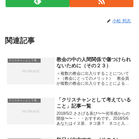
小松 邦志
関連記事
教会の中の人間関係で傷つけられ
クリスチャンとして考えていること
ないために（その２３）
＜複数の教会に出入りすることについて
＞（教会にとってのメリット） 教会員
が複数の教会に出入りすることによる教
会にとってのメリットは (1) 教会間の
情報共有や協力が進みやすくなりま
す。 (2) 教会がカルト的になりにくく
「クリスチャンとして考えている
クリスチャンとして考えていること
なります。 ...
こと」記事一覧
2018/5/2 ささげる喜び〜〜劣等感からの
開放〜〜・・・おすすめです。2018/5/6
あなたはイヌ派、ネコ派？ ネコと人間
の似ているところ2018/5/8 「訪問礼拝」
を提案します。・・・おすすめです。
2018/5/14 クリスチャン...