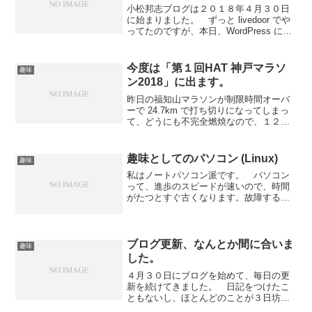
小松邦志ブログは２０１８年４月３０日
に始まりました。 ずっと livedoor でや
ってたのですが、本日、WordPress に引
っ越しました。 なんとか、本文は持っ
てこれたのですが、リンクが全部切れて
しまってます。画像も見られなくなって
今度は「第１回HAT 神戸マラソ
趣味
し...
ン2018」に出ます。
昨日の福知山マラソンが制限時間オーバ
ーで 24.7km で打ち切りになってしまっ
て、どうにも不完全燃焼なので、１２月
８日の神戸でのマラソンでリベンジしま
す。 制限時間は６時間です。 何とか
６時間以内で完走できるようにがんばり
趣味としてのパソコン (Linux)
趣味
ます。 体重を ...
私はノートパソコン派です。 パソコン
って、進歩のスピードが速いので、時間
がたつとすぐ古くなります。故障するこ
ともあるし、時々買い換えることになり
ます。そんな時デスクトップのパソコン
だと、なんか処分するのがめんどうなん
ですよね。 そんなわけで...
ブログ更新、なんとか間に合いま
趣味
した。
４月３０日にブログを始めて、毎日の更
新を続けてきました。 日記をつけたこ
ともないし、ほとんどのことが３日坊主
になってしまう私がよく続けてこれたも