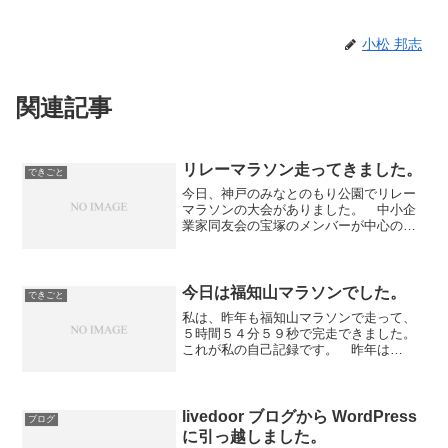
小松 邦志
関連記事
リレーマラソン走ってきました。
できごと
今日、神戸のみなとのもり公園でリレー
マラソンの大会がありました。 中小企
業家同友会の宝塚のメンバーが中心の
Freedom というチームの一員として走っ
てきました。 無事に完走しました。記
録は写真のとおり、３時間５分４７秒で
す。 立派な記録...
今日は福知山マラソンでした。
できごと
私は、昨年も福知山マラソンで走って、
５時間５４分５９秒で完走できました。
これが私の自己記録です。 昨年は
25km までは、７分/km 以下で走り続け
られました。25km では２時間５５分ぐ
らいのタイムでした。 今日は、コンデ
ィションは悪く...
livedoor ブログから WordPress
ブログ
に引っ越しました。