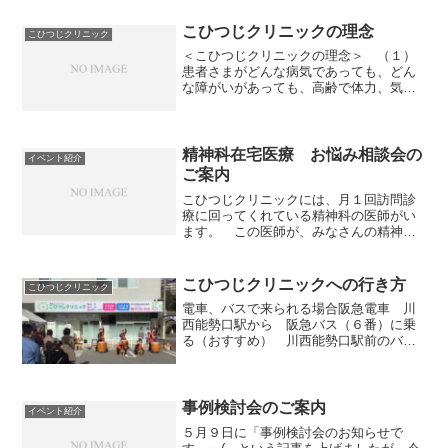
こひつじクリニックの理念
こひつじクリニック
＜こひつじクリニックの理念＞ （１）
患者さまがどんな病気であっても、どん
な障がいがあっても、高齢で体力、気力
が衰えていても、生きがい、希望、喜び
を持って療養や生活ができるよう、支援
する。 （２）患者さまのご家族にとっ
ても、療養生活が希望や喜...
精神科在宅医療 お悩み相談会の
イベント紹介
ご案内
こひつじクリニックには、月１回訪問診
療に回ってくれている精神科の医師がい
ます。 この医師が、みなさんの精神科
に関連するお悩み、特に在宅医療に関連
するお悩みの相談に応じます。 自分自
身のお悩みでも、家族についてのお悩み
こひつじクリニックへの行き方
こひつじクリニック
でも、仕事で関わっている...
電車、バスで来られる場合阪急電車 川
西能勢口駅から 阪急バス（６番）に乗
る（おすすめ） 川西能勢口駅前のバス
ターミナルの５番乗り場に行ってくださ
い。 ６番のバス（パークタウン中央行
き または 日生中央行き）に乗ってく
ださい。１時間に３本走っ...
事例検討会のご案内
イベント紹介
５月９日に「事例検討会のお知らせで