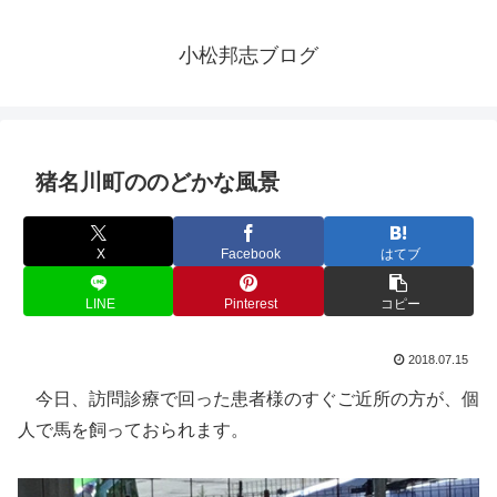
小松邦志ブログ
猪名川町ののどかな風景
X
Facebook
はてブ
LINE
Pinterest
コピー
2018.07.15
今日、訪問診療で回った患者様のすぐご近所の方が、個
人で馬を飼っておられます。