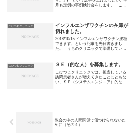
す。」( という記事を上げましたが、今
月も定例の事例検討会をします。 こひ
つじクリニックの訪問診療の患者様を担
当してくださっている訪問看護師さん、
薬剤師さん、ケアマネさんを中心に集ま
っていただいています。 ...
インフルエンザワクチンの在庫が
こひつじクリニック
切れました。
2018/10/15 インフルエンザワクチン接種
できます。という記事を先日書きまし
た。 うちのクリニックで準備していた
ワクチンの予約がすべて完了してしまい
ました。 薬屋さんに追加の発注をした
のですが、いつ入荷できるかわからない
ＳＥ（的な人）を募集します。
こひつじクリニック
と言われてしま...
こひつじクリニックでは、担当している
訪問患者さんが増えてきたことにともな
い、ＳＥ（システムエンジニア）的な人
を募集します。 今、職員が手作業的に
こなしている仕事を、できる限り自動
化、機械化して効率化したいと考えてい
ます。 機械やコンピュータ...
教会の中の人間関係で傷つけられないた
めに（その４）