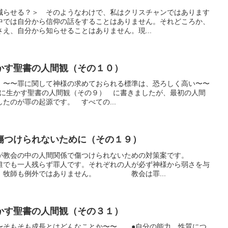
減らせる？＞ そのようなわけで、私はクリスチャンではあります
中では自分から信仰の話をすることはありません。それどころか、
え、自分から知らせることはありません。現...
かす聖書の人間観（その１０）
 〜〜罪に関して神様の求めておられる標準は、恐ろしく高い〜〜
護、介護に生かす聖書の人間観（その９） に書きましたが、最初の人間
たのが罪の起源です。 すべての...
傷つけられないために（その１９）
が教会の中の人間関係で傷つけられないための対策案です。
一人残らず罪人です。それぞれの人が必ず神様から弱さを与
す。牧師も例外ではありません。 教会は罪...
かす聖書の人間観（その３１）
〜そもそも成長とはどんなことか〜〜 ●自分の能力、性質につ