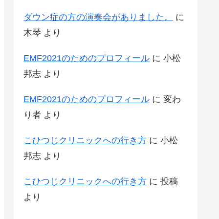
ダウン症の方の演奏会がありました。
に
木琴
より
EMF2021のためのプロフィール
に
小松
邦志
より
EMF2021のためのプロフィール
に
変わ
り者
より
こひつじクリニックへの行き方
に
小松
邦志
より
こひつじクリニックへの行き方
に
投稿
より