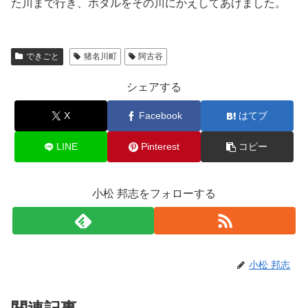
た川まで行き、ホタルをその川にかえしてあげました。
できごと
猪名川町
阿古谷
シェアする
X
Facebook
はてブ
LINE
Pinterest
コピー
小松 邦志をフォローする
小松 邦志