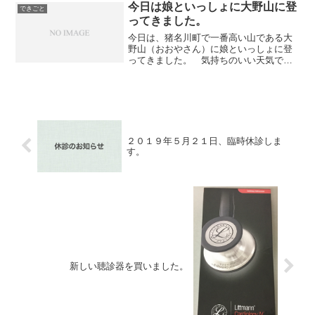
今日は娘といっしょに大野山に登
できごと
ってきました。
今日は、猪名川町で一番高い山である大
野山（おおやさん）に娘といっしょに登
ってきました。 気持ちのいい天気でし
た。 先日の台風で、登山道に木がたく
さん倒れていて、障害物になっていたの
ですが、それはそれで楽しく障害物をの
りこえながら登りきること...
２０１９年５月２１日、臨時休診しま
す。
新しい聴診器を買いました。