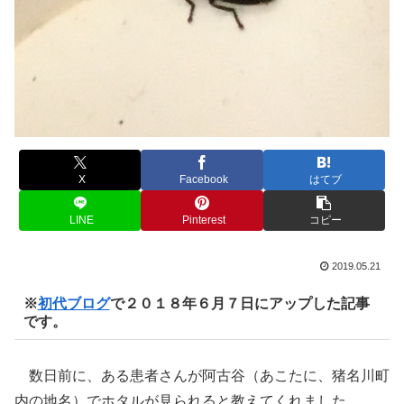
X
Facebook
はてブ
LINE
Pinterest
コピー
2019.05.21
※
初代ブログ
で２０１８年６月７日にアップした記事
です。
数日前に、ある患者さんが阿古谷（あこたに、猪名川町
内の地名）でホタルが見られると教えてくれました。