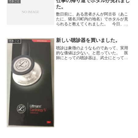
仕事の帰り道でホタルが見れまし
できごと
のところで一泊しました。...
た。
数日前に、ある患者さんが阿古谷（あこ
たに、猪名川町内の地名）でホタルが見
られると教えてくれました。 今日、仕
事が終わって最後の訪問先から帰ってく
る途中で阿古谷を通りました。所々で車
が数台止まって何かを見ている様子でし
新しい聴診器を買いました。
できごと
た。そうかホタルが見れる...
聴診は象徴のようなものであって、実用
的な価値は少ない。と思っていた。 医
師にとっての聴診器は、武士にとっての
刀のようなものです。 一般の人や患者
さんにとっても、聴診器は医者のシンボ
ルのようなものなのではないかと思いま
す。 一応、私も聴診器は...