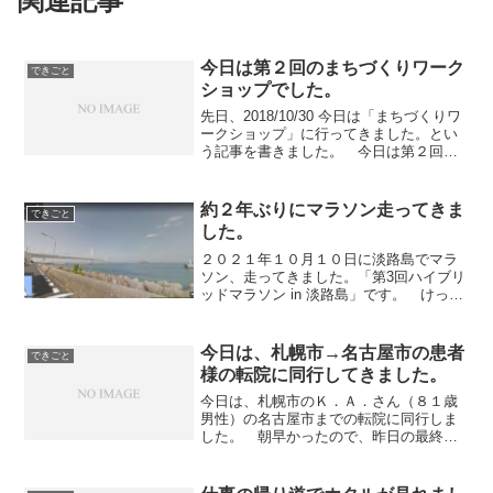
関連記事
今日は第２回のまちづくりワーク
できごと
ショップでした。
先日、2018/10/30 今日は「まちづくりワ
ークショップ」に行ってきました。とい
う記事を書きました。 今日は第２回が
ありました。 今回は、現在の猪名川町
と１０年後の理想の猪名川町ということ
で、集まったみなさんと語り合いまし
約２年ぶりにマラソン走ってきま
できごと
た。 猪名川町...
した。
２０２１年１０月１０日に淡路島でマラ
ソン、走ってきました。「第3回ハイブリ
ッドマラソン in 淡路島」です。 けっこ
う過酷なマラソンでした。 ここ数年は
１年に２回ぐらいマラソンを走っていた
のですが、コロナ禍のためにマラソン大
今日は、札幌市→名古屋市の患者
できごと
会自体がほとんど...
様の転院に同行してきました。
今日は、札幌市のＫ．Ａ．さん（８１歳
男性）の名古屋市までの転院に同行しま
した。 朝早かったので、昨日の最終の
便で北海道入りしました。 新千歳空港
です。乗ってきた飛行機です。 いきな
り吹雪でした。 札幌に住んでいる息子